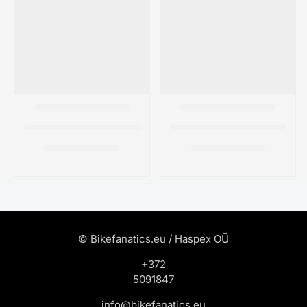
© Bikefanatics.eu / Haspex OÜ
+372
5091847
info@bikefanatics.eu